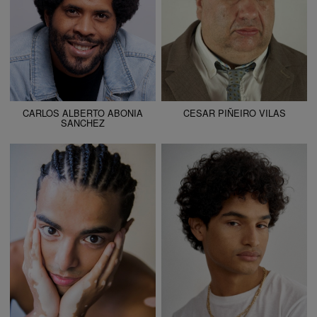
CARLOS ALBERTO ABONIA
CESAR PIÑEIRO VILAS
SANCHEZ
ALTURA
178 - 5' 10"
ALTURA
180 - 5' 11"
CAMISETA
M
CAMISETA
M
CHAQUETA
M
CHAQUETA
50
PANTALÓN
38
PANTALÓN
38
ZAPATO
41
ZAPATO
43
COLOR DE OJOS
MARRONES
COLOR DE OJOS
MARRONES
COLOR DE PELO
NEGRO
COLOR DE PELO
NEGRO