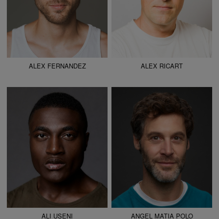
ALEX FERNANDEZ
ALEX RICART
ALTURA
174 - 5' 8.5"
ALTURA
185 - 6' 1"
CAMISETA
M
CAMISETA
42
CHAQUETA
M
CHAQUETA
50
PANTALÓN
M
PANTALÓN
42
ZAPATO
45
ZAPATO
45
COLOR DE OJOS
MARRONES
COLOR DE OJOS
MARRONES
COLOR DE PELO
NEGRO
COLOR DE PELO
CASTAÑO
ALI USENI
ANGEL MATIA POLO