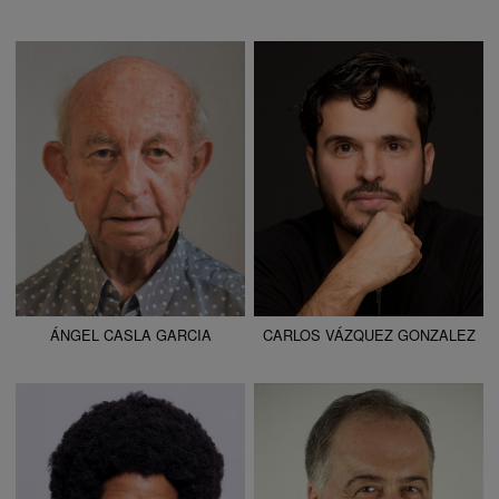
ALTURA
165 - 5' 5"
ALTURA
173 - 5' 8"
CAMISETA
XL
CAMISETA
L
CHAQUETA
52
CHAQUETA
54
PANTALÓN
48
PANTALÓN
44
ZAPATO
41
ZAPATO
43
COLOR DE OJOS
AZULES
COLOR DE OJOS
MARRONES
COLOR DE PELO
CASTAÑO
ÁNGEL CASLA GARCIA
CARLOS VÁZQUEZ GONZALEZ
ALTURA
200 - 6' 7"
ALTURA
181 - 5' 11"
CAMISETA
42
CAMISETA
44
CHAQUETA
44
CHAQUETA
60
PANTALÓN
46
PANTALÓN
56
ZAPATO
46
ZAPATO
45
COLOR DE OJOS
MARRONES
COLOR DE OJOS
MARRONES
COLOR DE PELO
NEGRO
COLOR DE PELO
CANOSO