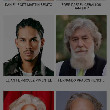
DANIEL BORT MARTIN BENITO
EDER RAFAEL CEBALLOS
BANQUEZ
ALTURA
173 - 5' 8"
ALTURA
188 - 6' 2"
CAMISETA
36
CAMISETA
46
CHAQUETA
36
CHAQUETA
56
PANTALÓN
36
PANTALÓN
44
ZAPATO
40
ZAPATO
44
COLOR DE OJOS
NEGROS
COLOR DE OJOS
AZULES
COLOR DE PELO
NEGRO
COLOR DE PELO
RUBIO
ELIAN HENRIQUEZ PIMENTEL
FERNANDO PRADOS HENCHE
ALTURA
187 - 6' 1.5"
ALTURA
191 - 6' 3"
CAMISETA
40
CAMISETA
42
CHAQUETA
40
CHAQUETA
54
PANTALÓN
44
PANTALÓN
36
ZAPATO
42
ZAPATO
48
COLOR DE OJOS
MARRONES
COLOR DE OJOS
VERDES