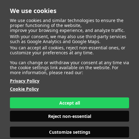
We use cookies
We use cookies and similar technologies to ensure the
proper functioning of the website,
improve your browsing experience, and analyze traffic.
With your consent, we may also use third-party services
such as Google Analytics and Google Maps.
You can accept all cookies, reject non-essential ones, or
customize your preferences at any time.
ALTURA
182 - 5' 11.5"
ALTURA
182 - 5' 11.5"
CAMISETA
38
CAMISETA
M
CHAQUETA
40
CHAQUETA
M
You can change or withdraw your consent at any time via
PANTALÓN
42
PANTALÓN
38
the cookie settings link available on the website. For
ZAPATO
42
ZAPATO
45
COLOR DE OJOS
MARRONES
COLOR DE OJOS
MARRONES
more information, please read our:
COLOR DE PELO
CASTAÑO
COLOR DE PELO
CASTAÑO
Privacy Policy
Cookie Policy
Accept all
Reject non-essential
AARON PUERTO PONCE
ALBERTO FERNANDEZ BALEA
Customize settings