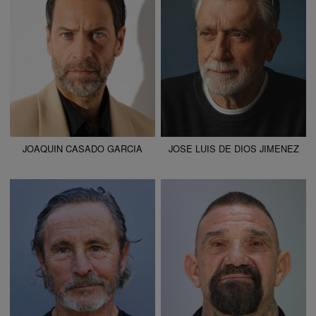
PANTALÓN
44
PANTALÓN
48
ZAPATO
43
ZAPATO
43
COLOR DE OJOS
AZULES
COLOR DE OJOS
VERDES
COLOR DE PELO
CASTAÑO
COLOR DE PELO
CANOSO
JOAQUIN CASADO GARCIA
JOSE LUIS DE DIOS JIMENEZ
ALTURA
173 - 5' 8"
ALTURA
179 - 5' 10.5"
CAMISETA
38
CAMISETA
42
CHAQUETA
42
CHAQUETA
42
PANTALÓN
42
PANTALÓN
48
ZAPATO
41
ZAPATO
45
COLOR DE OJOS
VERDES
COLOR DE OJOS
MARRONES
COLOR DE PELO
CANOSO
COLOR DE PELO
CASTAÑO