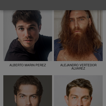
ALTURA
181 - 5' 11"
ALTURA
191 - 6' 3"
CAMISETA
42
CAMISETA
46
CHAQUETA
42
CHAQUETA
56
PANTALÓN
42
PANTALÓN
42
ZAPATO
44
ZAPATO
46
COLOR DE OJOS
VERDES
COLOR DE OJOS
AZULES
COLOR DE PELO
CASTAÑO
COLOR DE PELO
PELIRROJO
ALBERTO MARIN PEREZ
ALEJANDRO VERTEDOR
ALVAREZ
ALTURA
184 - 6' 0.5"
ALTURA
180 - 5' 11"
CAMISETA
M
CAMISETA
54
CHAQUETA
48
CHAQUETA
54
PANTALÓN
38
PANTALÓN
44
ZAPATO
42
ZAPATO
45
COLOR DE OJOS
VERDES
COLOR DE OJOS
VERDES
COLOR DE PELO
CASTAÑO
COLOR DE PELO
RUBIO