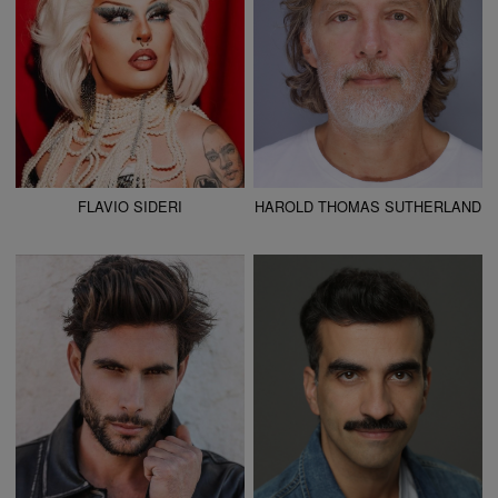
COLOR DE PELO
CANOSO
FLAVIO SIDERI
HAROLD THOMAS SUTHERLAND
ALTURA
182 - 5' 11.5"
ALTURA
172 - 5' 7.5"
PANTALÓN
40-M-48
CAMISETA
S
ZAPATO
42
CHAQUETA
S
COLOR DE OJOS
MARRONES
PANTALÓN
38
COLOR DE PELO
CASTAÑO
ZAPATO
41
COLOR DE OJOS
MARRONES
COLOR DE PELO
NEGRO