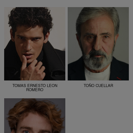
ALTURA
186 - 6' 1"
ALTURA
165 - 5' 5"
CAMISETA
40
CAMISETA
L
CHAQUETA
40
CHAQUETA
54
PANTALÓN
42
PANTALÓN
46
ZAPATO
45
ZAPATO
42
COLOR DE OJOS
MARRONES
COLOR DE OJOS
MARRONES
COLOR DE PELO
CASTAÑO
COLOR DE PELO
CANOSO
TOMAS ERNESTO LEON
TOÑO CUELLAR
ROMERO
ALTURA
177 - 5' 9.5"
CAMISETA
38
CHAQUETA
38
PANTALÓN
40
ZAPATO
43
COLOR DE OJOS
AZULES
COLOR DE PELO
RUBIO