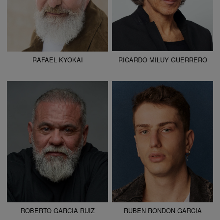
RAFAEL KYOKAI
RICARDO MILUY GUERRERO
ALTURA
176 - 5' 9"
ALTURA
185 - 6' 1"
CAMISETA
44
CAMISETA
M
CHAQUETA
62
CHAQUETA
M
PANTALÓN
50
PANTALÓN
40
ZAPATO
44
ZAPATO
43
COLOR DE OJOS
MARRONES
COLOR DE OJOS
AZULES
COLOR DE PELO
CASTAÑO
COLOR DE PELO
CASTAÑO
ROBERTO GARCIA RUIZ
RUBEN RONDON GARCIA