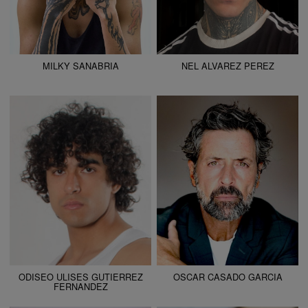
MILKY SANABRIA
NEL ALVAREZ PEREZ
ALTURA
170 - 5' 7"
ALTURA
187 - 6' 1.5"
CAMISETA
M
CAMISETA
40
CHAQUETA
M
CHAQUETA
52
PANTALÓN
30
PANTALÓN
42
ZAPATO
42
ZAPATO
44
COLOR DE OJOS
MARRONES
COLOR DE OJOS
VERDES
COLOR DE PELO
CASTAÑO
COLOR DE PELO
CANOSO
ODISEO ULISES GUTIERREZ
OSCAR CASADO GARCIA
FERNANDEZ