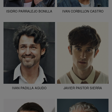
ISIDRO PARRALEJO BONILLA
IVAN CORBILLON CASTRO
ALTURA
182 - 5' 11.5"
ALTURA
181 - 5' 11"
CAMISETA
42
CAMISETA
40
CHAQUETA
44
CHAQUETA
50
PANTALÓN
40
PANTALÓN
40
ZAPATO
43
ZAPATO
43
COLOR DE OJOS
VERDES
COLOR DE OJOS
VERDES
COLOR DE PELO
CASTAÑO
COLOR DE PELO
CASTAÑO
IVAN PADILLA AGUDO
JAVIER PASTOR SIERRA
ALTURA
185 - 6' 1"
ALTURA
172 - 5' 7.5"
CAMISETA
42
CAMISETA
38
CHAQUETA
52
CHAQUETA
40