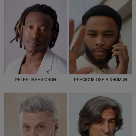
ALTURA
185 - 6' 1"
ALTURA
182 - 5' 11.5"
CAMISETA
42
CAMISETA
40
CHAQUETA
52
CHAQUETA
50
PANTALÓN
42
PANTALÓN
40
ZAPATO
43
ZAPATO
44
COLOR DE OJOS
MARRONES
COLOR DE OJOS
MARRONES
COLOR DE PELO
NEGRO
COLOR DE PELO
CASTAÑO
PETER JAMES OBON
PRECIOUS OSE AIKHOMUN
ALTURA
174 - 5' 8.5"
ALTURA
185 - 6' 1"
CAMISETA
40
CAMISETA
38
CHAQUETA
50
CHAQUETA
48
PANTALÓN
42
PANTALÓN
36
ZAPATO
43
ZAPATO
41
COLOR DE OJOS
AZULES
COLOR DE OJOS
VERDES
COLOR DE PELO
CANOSO
COLOR DE PELO
CANOSO