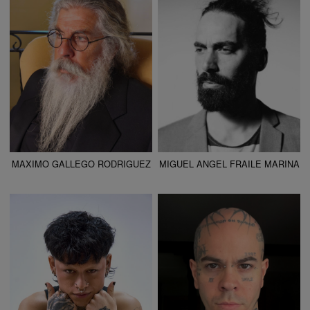
CAMISETA
42
CAMISETA
38
CHAQUETA
54
CHAQUETA
38
PANTALÓN
42
PANTALÓN
44
ZAPATO
45
ZAPATO
44
COLOR DE OJOS
MARRONES
COLOR DE OJOS
MARRONES
COLOR DE PELO
CANOSO
COLOR DE PELO
NEGRO
MAXIMO GALLEGO RODRIGUEZ
MIGUEL ANGEL FRAILE MARINA
ALTURA
178
ALTURA
160 - 5' 3"
CAMISETA
M
CAMISETA
S
CHAQUETA
M
CHAQUETA
S
PANTALÓN
42
PANTALÓN
36
ZAPATO
41
ZAPATO
40
COLOR DE OJOS
MARRONES
COLOR DE OJOS
MARRONES
COLOR DE PELO
NEGRO