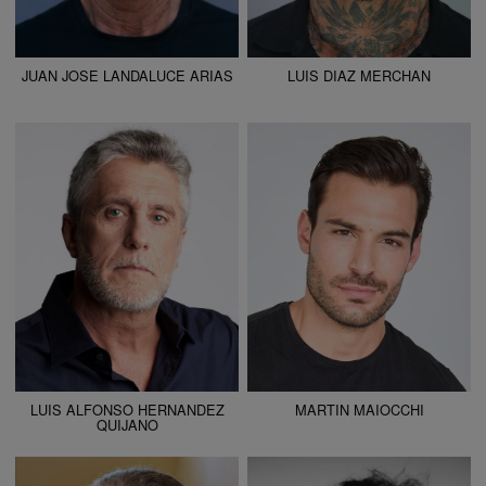
JUAN JOSE LANDALUCE ARIAS
LUIS DIAZ MERCHAN
ALTURA
185 - 6' 1"
ALTURA
183 - 6' 0"
CAMISETA
42
CAMISETA
44
CHAQUETA
52
CHAQUETA
44
PANTALÓN
44
PANTALÓN
44
ZAPATO
44
ZAPATO
43
COLOR DE OJOS
AZULES
COLOR DE OJOS
MARRONES
COLOR DE PELO
CANOSO
COLOR DE PELO
CASTAÑO
LUIS ALFONSO HERNANDEZ
MARTIN MAIOCCHI
QUIJANO
ALTURA
174 - 5' 8.5"
ALTURA
185 - 6' 1"